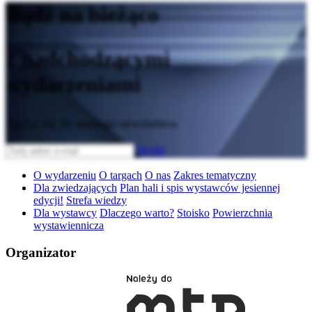
Bądź na bieżąco
z nadchodzącymi
wydarzeniami
Zapisz się do naszego newslettera
Wyślij
O wydarzeniu
O targach
O nas
Zakres tematyczny
Dla zwiedzających
Plan hali i spis wystawców jesiennej
edycji!
Strefa wiedzy
Dla wystawcy
Dlaczego warto?
Stoisko
Powierzchnia
wystawiennicza
Organizator