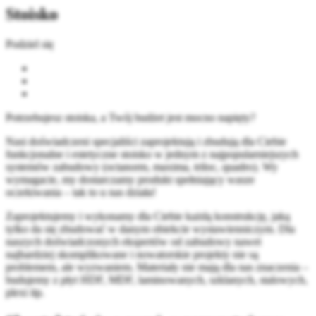
Stoisko
Podziel się
Potrzebujesz stoiska, a Twój budżet jest mocno napięty?
Nasi doświadczeni specjaliści zaprojektują i zbudują dla Ciebie
funkcjonalne i estetyczne stoisko w jednym z najpopularniejszych
systemów zabudowy (octanorm, maxima, triloc, quadro). Wy
wymagacie, my dostarczamy produkt spełniający wasze
oczekiwania – tak to u nas działa!
Zaprojektujemy i wykonamy dla Ciebie każdą konstrukcję, jaką
tylko da się zbudować w danym obiekcie wystawienniczym. Dla
naszych doświadczonych ekspertów od zabudowy nawet
najbardziej skomplikowane i nowatorskie projekty nie są
problemem, ale wyzwaniem. Materiały nie mają dla nas znaczenia –
budujemy z płyt HDF, MDF, laminowanych, szklanych, stalowych,
plexi itp.