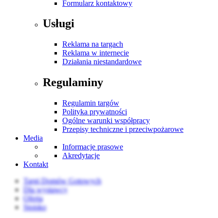
Formularz kontaktowy
Usługi
Reklama na targach
Reklama w internecie
Działania niestandardowe
Regulaminy
Regulamin targów
Polityka prywatności
Ogólne warunki współpracy
Przepisy techniczne i przeciwpożarowe
Media
Informacje prasowe
Akredytacje
Kontakt
Targi Domów Gotowych
Dla wystawcy
Oferta
Stoisko