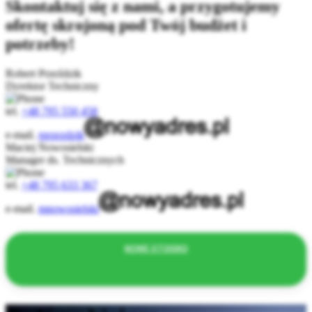
Skontaktuj się z nami, a przygotujemy
ofertę skrojoną pod Twój budżet i
potrzeby!
Robert Przeździk
Dyrektor Techniczny
tel.
+48 795 550 458
e-mail.
rprzezdzik
Maciej Nowosielski
Manager ds. Technicznych
tel.
+48 795 633 367
e-mail.
mnowosielski
NOWE STOISKO