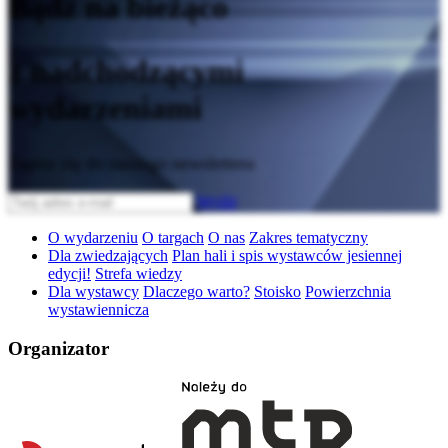
Bądź na bieżąco
z nadchodzącymi
wydarzeniami
Zapisz się do naszego newslettera
Wyślij
O wydarzeniu
O targach
O nas
Zakres tematyczny
Dla zwiedzających
Plan hali i spis wystawców jesiennej
edycji!
Strefa wiedzy
Dla wystawcy
Dlaczego warto?
Stoisko
Powierzchnia
wystawiennicza
Organizator