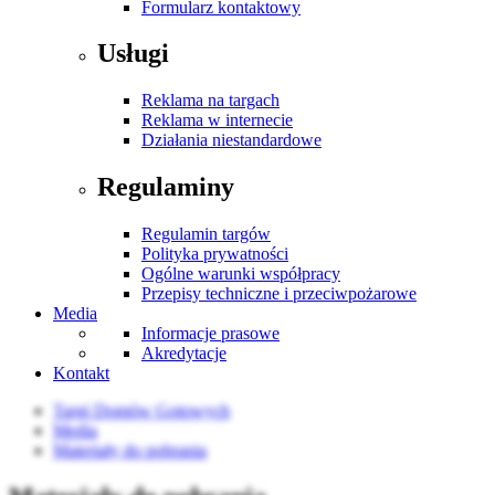
Formularz kontaktowy
Usługi
Reklama na targach
Reklama w internecie
Działania niestandardowe
Regulaminy
Regulamin targów
Polityka prywatności
Ogólne warunki współpracy
Przepisy techniczne i przeciwpożarowe
Media
Informacje prasowe
Akredytacje
Kontakt
Targi Domów Gotowych
Media
Materiały do pobrania