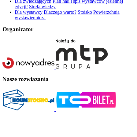
Dla zwiedzających
Plan hali i spis wystawców jesiennej
edycji!
Strefa wiedzy
Dla wystawcy
Dlaczego warto?
Stoisko
Powierzchnia
wystawiennicza
Organizator
Nasze rozwiązania