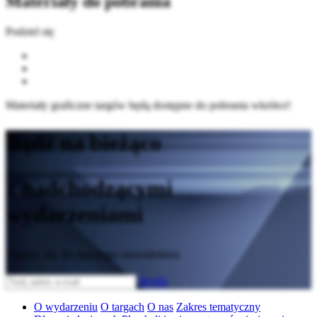
Materiały do pobrania
Podziel się
Materiały graficzne targów będą dostępne do pobrania wkrótce!
Bądź na bieżąco
z nadchodzącymi
wydarzeniami
Zapisz się do naszego newslettera
Wyślij
O wydarzeniu
O targach
O nas
Zakres tematyczny