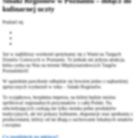
Smaki Regionów w Poznaniu – dołącz do
kulinarnej uczty
Podziel się
Już w najbliższy weekend spotykamy się z Wami na Targach
Domów Gotowych w Poznaniu. To jednak nie jedyna atrakcja,
która czeka na Was na terenie Międzynarodowych Targów
Poznańskich!
W sąsiednim pawilonie odbędzie się bowiem jedno z najbardziej
apetycznych wydarzeń w roku – Smaki Regionów.
To wyjątkowa, bezpłatna impreza, na której będzie można
spróbować regionalnych przysmaków z całej Polski. Na
odwiedzających czekają nie tylko stoiska pełne produktów
tradycyjnych, ale też pokazy kulinarne, degustacje oraz spotkania z
producentami, którzy od lat dbają o zachowanie lokalnych smaków
i receptur.
Co znajdziecie na miejscu?