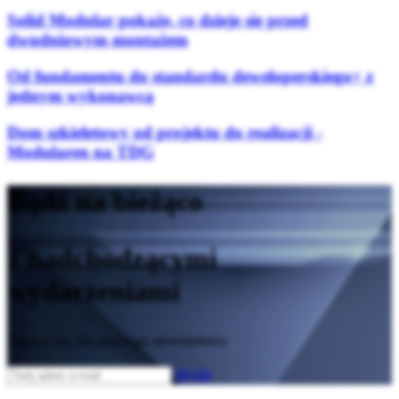
Solid Modular pokaże, co dzieje się przed
dwudniowym montażem
Od fundamentu do standardu deweloperskiego+ z
jednym wykonawcą
Dom szkieletowy od projektu do realizacji -
Modularen na TDG
Bądź na bieżąco
z nadchodzącymi
wydarzeniami
Zapisz się do naszego newslettera
Wyślij