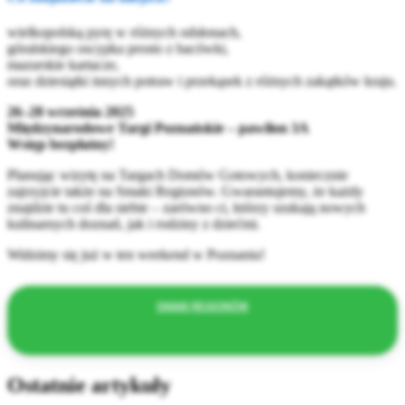
wielkopolską pyrę w różnych odsłonach,
góralskiego oscypka prosto z bacówki,
mazurskie kartacze,
oraz dziesiątki innych potraw i przekąsek z różnych zakątków kraju.
26–28 września 2025
Międzynarodowe Targi Poznańskie – pawilon 3A
Wstęp bezpłatny!
Planując wizytę na Targach Domów Gotowych, koniecznie
zajrzyjcie także na Smaki Regionów. Gwarantujemy, że każdy
znajdzie tu coś dla siebie – zarówno ci, którzy szukają nowych
kulinarnych doznań, jak i rodziny z dziećmi.
Widzimy się już w ten weekend w Poznaniu!
SMAKI REGIONÓW
Ostatnie artykuły