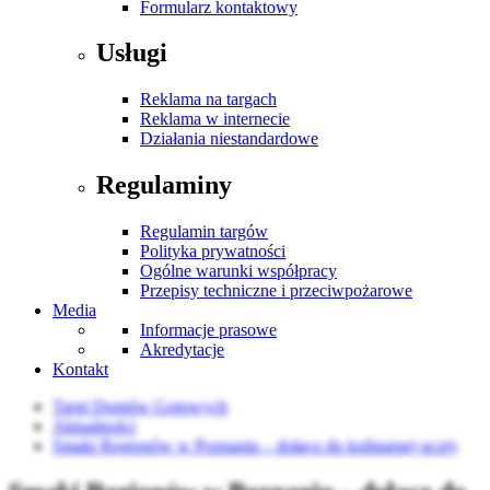
Formularz kontaktowy
Usługi
Reklama na targach
Reklama w internecie
Działania niestandardowe
Regulaminy
Regulamin targów
Polityka prywatności
Ogólne warunki współpracy
Przepisy techniczne i przeciwpożarowe
Media
Informacje prasowe
Akredytacje
Kontakt
Targi Domów Gotowych
Aktualności
Smaki Regionów w Poznaniu – dołącz do kulinarnej uczty