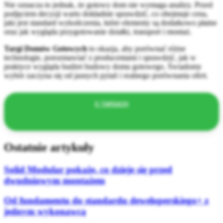
Nie oznacza to jednak, że gotowy dom nie wymaga analizy. Przed
podjęciem decyzji warto dokładnie sprawdzić, co obejmuje cena,
jaki jest standard wykończenia, które elementy są dodatkowo płatne
oraz jak wygląda przygotowanie działki, transport i montaż.
Targi Domów Gotowych
to okazja, aby porównać różne
technologie, porozmawiać z producentami i sprawdzić, jak w
praktyce wygląda budżet budowy domu gotowego. Świadomy
wybór zaczyna się od jasnych pytań i realnego porównania ofert.
O TARGACH
Ostatnie artykuły
Solid Modular pokaże, co dzieje się przed
dwudniowym montażem
Od fundamentu do standardu deweloperskiego+ z
jednym wykonawcą