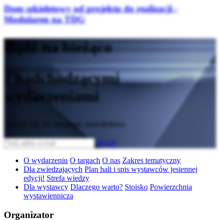
Dom szkieletowy od projektu do realizacji -
Modularen na TDG
Bądź na bieżąco
z nadchodzącymi
wydarzeniami
Zapisz się do naszego newslettera
Wyślij
O wydarzeniu
O targach
O nas
Zakres tematyczny
Dla zwiedzających
Plan hali i spis wystawców jesiennej
edycji!
Strefa wiedzy
Dla wystawcy
Dlaczego warto?
Stoisko
Powierzchnia
wystawiennicza
Organizator