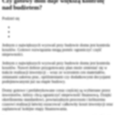
Czy gotowy dom daje większą kontrolę
nad budżetem?
Podziel się
Jednym z największych wyzwań przy budowie domu jest kontrola
kosztów. Gotowe rozwiązania mogą pomóc ograniczyć część
niepewności.
Jednym z największych wyzwań przy budowie domu jest kontrola
kosztów. Nawet dobrze przygotowany plan może zmieniać się w
trakcie realizacji inwestycji – wraz ze wzrostem cen materiałów,
zmianami zakresu prac, opóźnieniami czy dodatkowymi decyzjami
podejmowanymi już na etapie budowy.
Domy gotowe i prefabrykowane coraz częściej są wybierane przez
inwestorów, którzy chcą ograniczyć niepewność finansową. Dzięki
określonemu standardowi, powtarzalnym procesom i krótszemu
czasowi realizacji łatwiej oszacować całkowity koszt inwestycji oraz
zaplanować kolejne etapy finansowania.