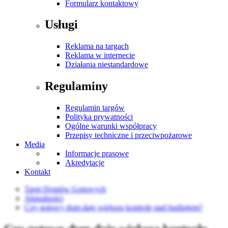
Formularz kontaktowy
Usługi
Reklama na targach
Reklama w internecie
Działania niestandardowe
Regulaminy
Regulamin targów
Polityka prywatności
Ogólne warunki współpracy
Przepisy techniczne i przeciwpożarowe
Media
Informacje prasowe
Akredytacje
Kontakt
Targi Domów Gotowych
Aktualności
Czy gotowy dom daje większą kontrolę nad budżetem?